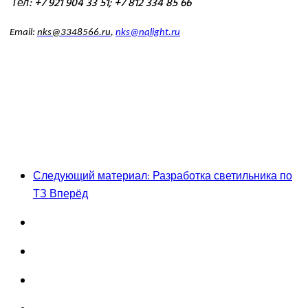
Тел: +7 921 904 33 51; +7 812 334 85 66
Email:
nks@3348566.ru
,
nks@nqlight.ru
Следующий материал: Разработка светильника по
ТЗ
Вперёд